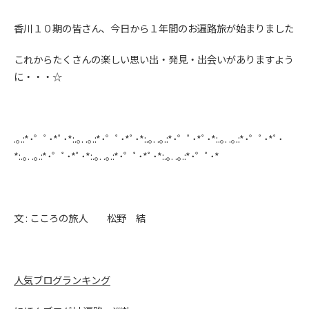
香川１０期の皆さん、今日から１年間のお遍路旅が始まりました
これからたくさんの楽しい思い出・発見・出会いがありますよう
に・・・☆
.｡.:*･゜ﾟ･*ﾟ･*:.｡. .｡.:*･゜ﾟ･*ﾟ･*:.｡. .｡.:*･゜ﾟ･*ﾟ･*:.｡. .｡.:*･゜ﾟ･*ﾟ･
*:.｡. .｡.:*･゜ﾟ･*ﾟ･*:.｡. .｡.:*･゜ﾟ･*ﾟ･*:.｡. .｡.:*･゜ﾟ･*
文 : こころの旅人 松野 結
人気ブログランキング