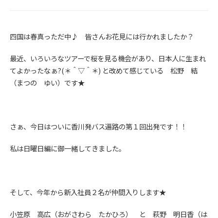
四国は春真っただ中♪ 皆さんお花見には行かれましたか？
最近、いろいろなツアーで桜を見る機会があり、日本人に生まれ
てよかったなぁ?(＊＾▽＾＊) と改めて感じている 松野 結
（まつの ゆい）です★
さぁ、今日はついに香川発バス遍路の第１回出発です！！
私は日曜日編に御一緒してきました。
そして、今年から新入社員２名が仲間入りします★
小笠原 高広（おがさわら たかひろ） と 萩野 明日香（は