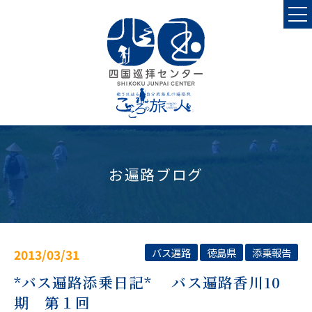
お遍路ブログ
バス遍路
徳島県
添乗報告
2013/03/31
*バス遍路添乗日記* バス遍路香川10
期 第１回